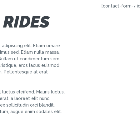
[contact-form-7 i
 RIDES
adipiscing elit. Etiam ornare
us sed. Etiam nulla massa,
. Nullam ut condimentum sem.
tristique, eros lacus euismod
em. Pellentesque at erat
 luctus eleifend. Mauris luctus,
rat, a laoreet elit nunc
x sollicitudin orci blandit.
tum, augue enim sodales elit.