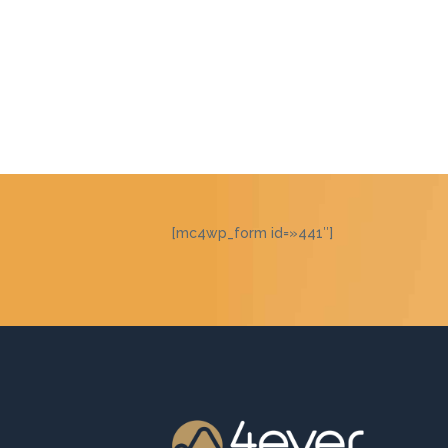
[mc4wp_form id=»441″]